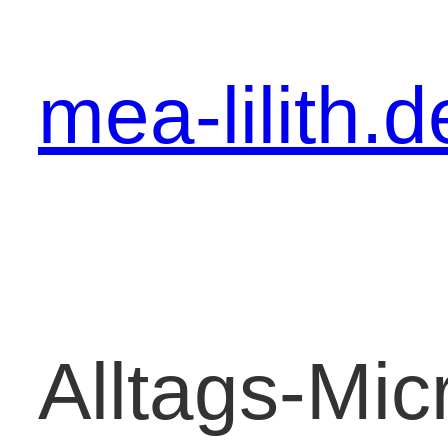
Zum
Inhalt
mea-lilith.d
springen
Alltags-Mic